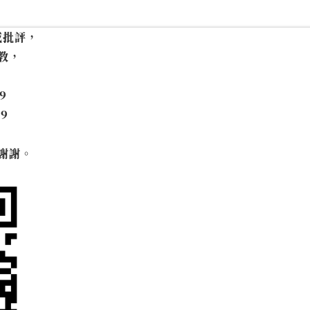
或批評，
教，
9
99
謝謝。