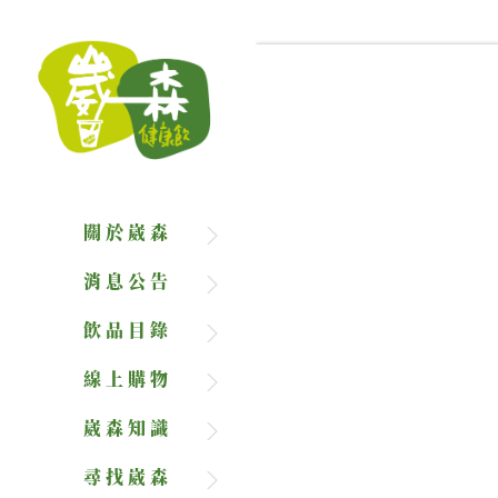
關於崴森
消息公告
飲品目錄
線上購物
崴森知識
尋找崴森